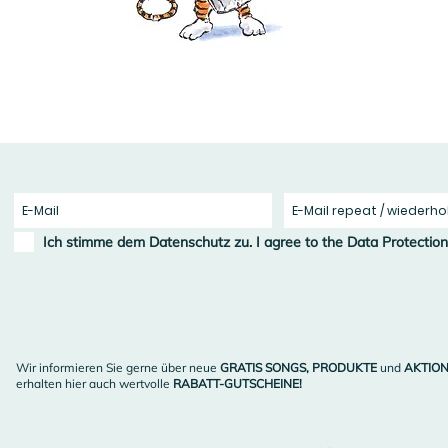
Ich stimme dem Datenschutz zu. I agree to the Data Protection
Ich nehme die Datenschutzbestimmungen zur Kenntnis.
Wir informieren Sie gerne über neue
GRATIS SONGS, PRODUKTE
und
AKTION
Wir informieren Sie gerne über neue
GRATIS SONGS, PRODUKTE
und
AKTION
erhalten hier auch wertvolle
RABATT-
GUTSCHEINE!
erhalten hier auch wertvolle
RABATT-
GUTSCHEINE!