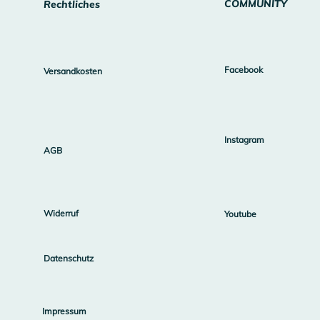
COMMUNITY
Rechtliches
COMMUNITY
RECHTLICHES
Facebook
Versandkosten
Facebook
Versandkosten
Instagram
AGB
Widerruf
Youtube
Instagram
AGB
Datenschutz
Widerruf
Youtube
Streitbeilegung
Datenschutz
Impressum
Impressum