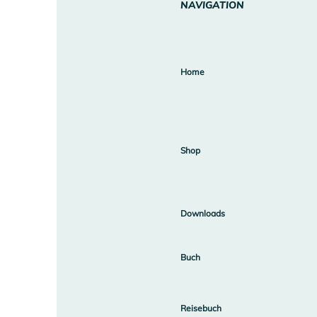
NAVIGATION
NAVIGATION
Home
Home
Shop
Downloads
Shop
Das Buch
Downloads
Reisebuch
Buch
Reisebuch
Über Uns